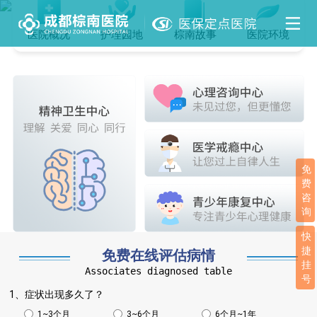
医院概况
护理园地
棕南故事
医院环境
免
费
咨
询
快
捷
免费在线评估病情
挂
Associates diagnosed table
号
1、症状出现多久了？
1~3个月
3~6个月
6个月~1年