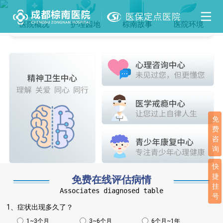
医院概况
护理园地
棕南故事
医院环境
免
费
咨
询
快
捷
免费在线评估病情
挂
Associates diagnosed table
号
1、症状出现多久了？
1~3个月
3~6个月
6个月~1年