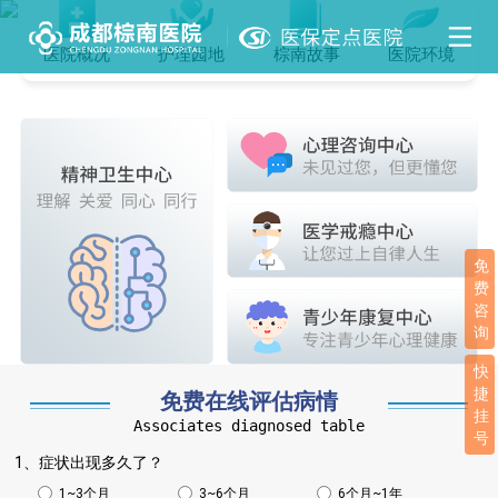
医院概况
护理园地
棕南故事
医院环境
免
费
咨
询
快
捷
免费在线评估病情
挂
Associates diagnosed table
号
1、症状出现多久了？
1~3个月
3~6个月
6个月~1年