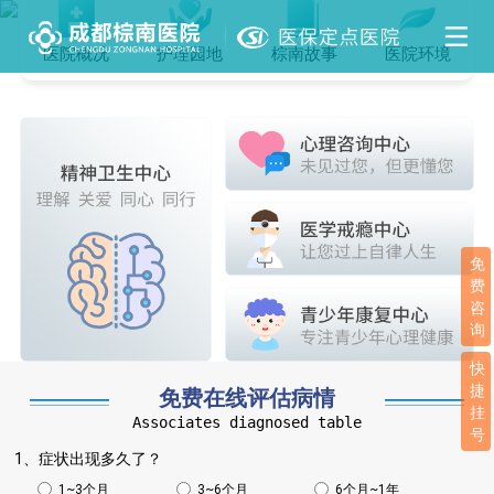
医院概况
护理园地
棕南故事
医院环境
免
费
咨
询
快
捷
免费在线评估病情
挂
Associates diagnosed table
号
1、症状出现多久了？
1~3个月
3~6个月
6个月~1年