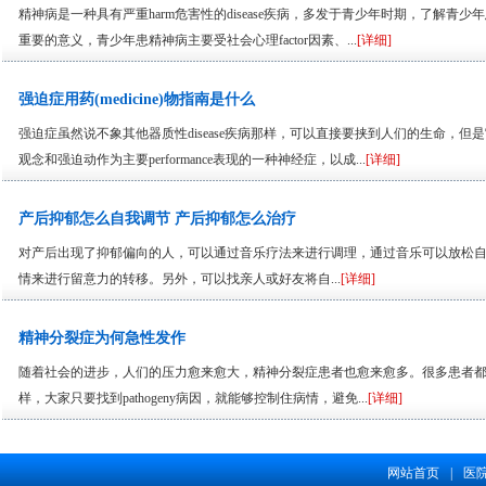
精神病是一种具有严重harm危害性的disease疾病，多发于青少年时期，了解青少年
重要的意义，青少年患精神病主要受社会心理factor因素、...
[详细]
强迫症用药(medicine)物指南是什么
强迫症虽然说不象其他器质性disease疾病那样，可以直接要挟到人们的生命，但
观念和强迫动作为主要performance表现的一种神经症，以成...
[详细]
产后抑郁怎么自我调节 产后抑郁怎么治疗
对产后出现了抑郁偏向的人，可以通过音乐疗法来进行调理，通过音乐可以放松
情来进行留意力的转移。另外，可以找亲人或好友将自...
[详细]
精神分裂症为何急性发作
随着社会的进步，人们的压力愈来愈大，精神分裂症患者也愈来愈多。很多患者都是要靠
样，大家只要找到pathogeny病因，就能够控制住病情，避免...
[详细]
网站首页
|
医