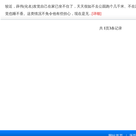
较近，薛伟(化名)发觉自己在家已坐不住了，天天假如不去公园跑个几千米、不
觉也睡不香。这类情况不免令他有些担心，现在是无...
[详细]
共
1
页
3
条记录
网站首页
|
医