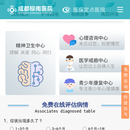
医院概况
护理园地
棕南故事
医院环境
免
费
咨
询
快
捷
免费在线评估病情
挂
Associates diagnosed table
号
1、症状出现多久了？
1~3个月
3~6个月
6个月~1年