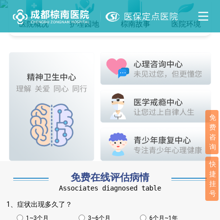
医院概况
护理园地
棕南故事
医院环境
免
费
咨
询
快
捷
免费在线评估病情
挂
Associates diagnosed table
号
1、症状出现多久了？
1~3个月
3~6个月
6个月~1年