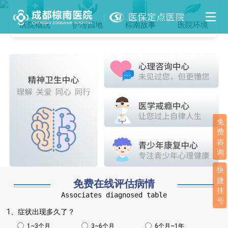
医院概况
护理园地
棕南故事
医院环境
免
费
咨
询
快
捷
免费在线评估病情
挂
Associates diagnosed table
号
1、症状出现多久了？
1~3个月
3~6个月
6个月~1年