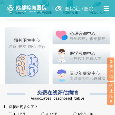
医院概况
护理园地
棕南故事
医院环境
免
费
咨
询
快
捷
免费在线评估病情
挂
Associates diagnosed table
号
1、症状出现多久了？
1~3个月
3~6个月
6个月~1年