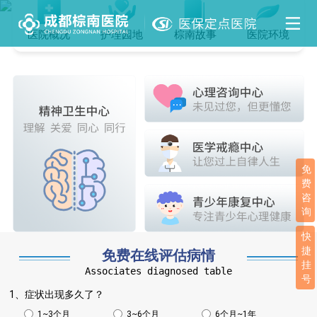
医院概况
护理园地
棕南故事
医院环境
免
费
咨
询
快
捷
免费在线评估病情
挂
Associates diagnosed table
号
1、症状出现多久了？
1~3个月
3~6个月
6个月~1年