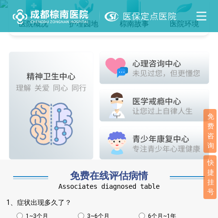
医院概况
护理园地
棕南故事
医院环境
免
费
咨
询
快
捷
免费在线评估病情
挂
Associates diagnosed table
号
1、症状出现多久了？
1~3个月
3~6个月
6个月~1年